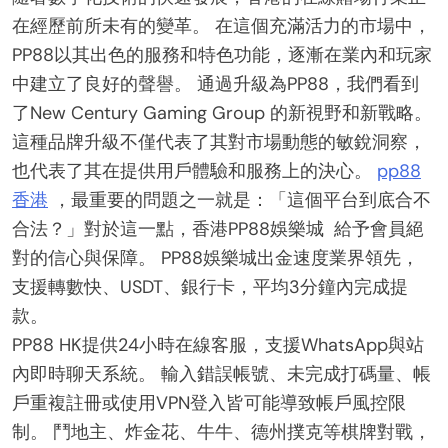
在經歷前所未有的變革。 在這個充滿活力的市場中，
PP88以其出色的服務和特色功能，逐漸在業內和玩家
中建立了良好的聲譽。 通過升級為PP88，我們看到
了New Century Gaming Group 的新視野和新戰略。
這種品牌升級不僅代表了其對市場動態的敏銳洞察，
也代表了其在提供用戶體驗和服務上的決心。
pp88
香港
，最重要的問題之一就是：「這個平台到底合不
合法？」對於這一點，香港PP88娛樂城 給予會員絕
對的信心與保障。 PP88娛樂城出金速度業界領先，
支援轉數快、USDT、銀行卡，平均3分鐘內完成提
款。
PP88 HK提供24小時在線客服，支援WhatsApp與站
內即時聊天系統。 輸入錯誤帳號、未完成打碼量、帳
戶重複註冊或使用VPN登入皆可能導致帳戶風控限
制。 鬥地主、炸金花、牛牛、德州撲克等棋牌對戰，