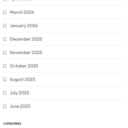
March 2026
January 2026
December 2025
November 2025
October 2025
August 2025
July 2025
June 2025
CATEGORIES