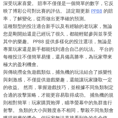
深受玩家喜愛。 賠率不僅僅是一個簡單的數字，它反
映了博彩公司對比賽的評估。 請定期更新
PP88
的賠
率，了解變化，從而做出更準確的預測。
這種類型的投注適合新手以及有經驗的老玩家，無論
您是剛開始還是已經玩了很久，都能輕鬆參與並享受
其中的樂趣。 PP88 提供多樣化的投注選項，無論是
專業玩家還是新手都能找到適合自己的玩法。 平台的
每種投注不僅簡單易懂，還具備高勝率，為玩家帶來
極大的盈利機會。
與傳統撈金魚遊戲類似，捕魚機的玩法結合了娛樂性
與刺激感，不僅提供遊戲樂趣，還能讓玩家賺取一定
的收益。 然而，掌握遊戲技巧，並根據不同魚類制定
合適的攻擊策略，才能更容易取得成功。 捕魚機的規
則相對簡單：玩家購買炮彈，瞄準螢幕中的魚群進行
射擊。 魚類的大小與難度各不相同，擊殺不同魚類會
獲得相應的獎金，但玩家無法直接看到魚的生命值。