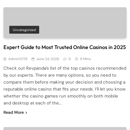
Uncategorized
Expert Guide to Most Trusted Online Casinos in 2025
Admin12178
June 24, 2026
0
9 Mins
Check out Revpanda’s list of the top casinos recommended
by our experts. There are many options, so you need to
compare them before making your decision and choosing a
reputable online casino that fits your needs. I’ll let you know
whether the casino games run smoothly on both mobile
and desktop at each of the…
Read More