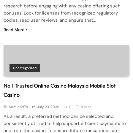
research before engaging with any casino offering such
bonuses. Look for licenses from recognized regulatory
bodies, read user reviews, and ensure that…
Read More
Uncategorized
No 1 Trusted Online Casino Malaysia Mobile Slot
Casino
Admin12178
July 23, 2026
0
8 Mins
As a result, a preferred method can be selected and
consistently utilized to help support efficient payments to
and from the casino. To ensure future transactions are