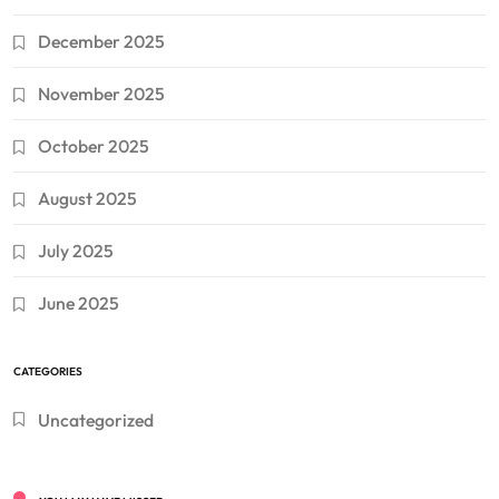
December 2025
November 2025
October 2025
August 2025
July 2025
June 2025
CATEGORIES
Uncategorized