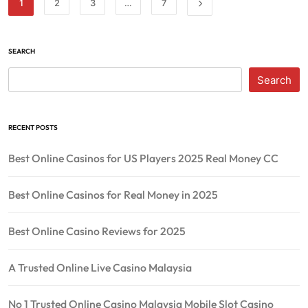
1
2
3
…
7
SEARCH
Search
RECENT POSTS
Best Online Casinos for US Players 2025 Real Money CC
Best Online Casinos for Real Money in 2025
Best Online Casino Reviews for 2025
A Trusted Online Live Casino Malaysia
No 1 Trusted Online Casino Malaysia Mobile Slot Casino