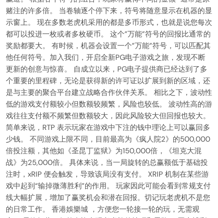
赌注的许多倍。 当卷轴逐个停下来，符号将随意显示在机器的显
示窗上。 现在多数老虎机采用的都是多币形式，也就是说您每次
都可以投进一枚或者多枚硬币。 这个”万能”符号的回报比通常的
奖励都要大。 有时候，机器会设置一个”万能”符号，可以匹配其
他任何符号。加入我们，开启全新PG电子游戏之旅，发现不断
更新的创意与惊喜。 自成立以来，PG电子提供商已经达到了多
个重要的里程碑，无论是获得新的许可证以扩展到新的区域，还
是与主要的聚合平台建立战略合作伙伴关系。 相比之下，波动性
低的游戏支付额较小但数额较频繁，风险也较低。 波动性高的游
戏往往支付额不频繁但数额较大，因此风险较大但回报也较大。
简单来说，RTP 表示玩家在游戏中下注的钱中理论上可以赢回多
少钱。 不同游戏上限不同，目前最高为《疯人院2》的500,000
倍投注额，其他如《圣昆丁监狱》为150,000倍，《坦克大混
战》为25,000倍。 具体来说，当一局旋转的总赢额低于基础投
注时，xRIP 便会触发，导致该局没有支付。 XRIP 机制在某些游
戏中起到“输掉微薄胜利”的作用。 玩家因此可能会看到常规支付
线大幅扩展，增加了赢奖机会和潜在回报。切记玩老虎机不是您
的日常工作。 香港娛樂城 ，方便您一轮接一轮的玩，无需观