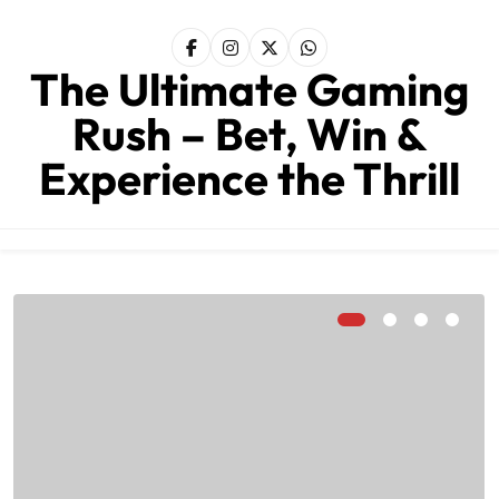
Skip
to
content
The Ultimate Gaming
Rush – Bet, Win &
Experience the Thrill